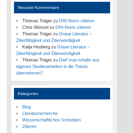
Neueste Kommentare
Thomas Träger
zu
DIN-Norm zitieren
Chris Wenzel
zu
DIN-Norm zitieren
Thomas Träger
zu
Graue Literatur –
Zitierfähigkeit und Zitierwürdigkeit
Katja Heuberg
zu
Graue Literatur –
Zitierfähigkeit und Zitierwürdigkeit
Thomas Träger
zu
Darf man Inhalte aus
eigenen Studienarbeiten in die Thesis
übernehmen?
Kategorien
Blog
Literaturrecherche
Wissenschaftliches Schreiben
Zitieren