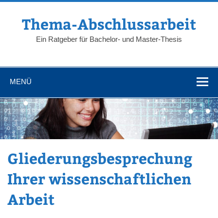
Zum
Inhalt
springen
Thema-Abschlussarbeit
Ein Ratgeber für Bachelor- und Master-Thesis
MENÜ
Gliederungsbesprechung
Ihrer wissenschaftlichen
Arbeit