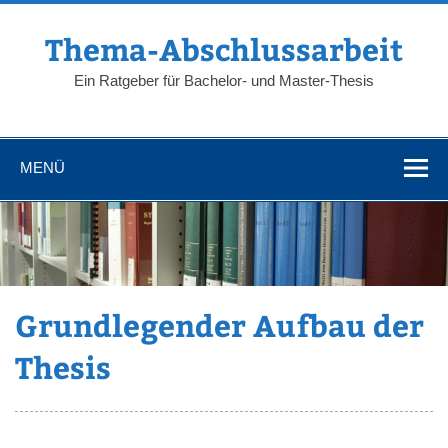
Zum
Inhalt
springen
Thema-Abschlussarbeit
Ein Ratgeber für Bachelor- und Master-Thesis
MENÜ
Grundlegender Aufbau der
Thesis