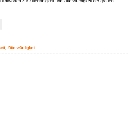
t Antworten zur Zitierfähigkeit und Zitierwürdigkeit der grauen
keit
,
Zitierwürdigkeit