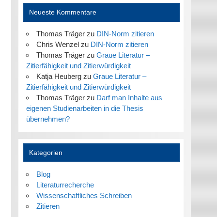
Neueste Kommentare
Thomas Träger
zu
DIN-Norm zitieren
Chris Wenzel
zu
DIN-Norm zitieren
Thomas Träger
zu
Graue Literatur –
Zitierfähigkeit und Zitierwürdigkeit
Katja Heuberg
zu
Graue Literatur –
Zitierfähigkeit und Zitierwürdigkeit
Thomas Träger
zu
Darf man Inhalte aus
eigenen Studienarbeiten in die Thesis
übernehmen?
Kategorien
Blog
Literaturrecherche
Wissenschaftliches Schreiben
Zitieren