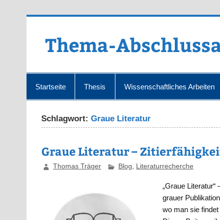
Zum
Inhalt
springen
Thema-Abschlussa
Startseite
Thesis
Wissenschaftliches Arbeiten
Schlagwort:
Graue Literatur
Graue Literatur – Zitierfähigke
Thomas Träger
Blog
,
Literaturrecherche
„Graue Literatur“
grauer Publikation
wo man sie findet 