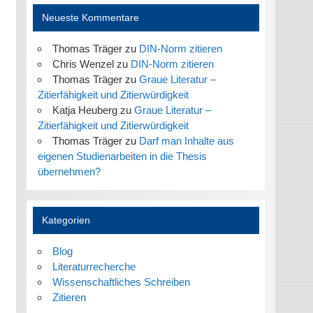
Neueste Kommentare
Thomas Träger
zu
DIN-Norm zitieren
Chris Wenzel
zu
DIN-Norm zitieren
Thomas Träger
zu
Graue Literatur –
Zitierfähigkeit und Zitierwürdigkeit
Katja Heuberg
zu
Graue Literatur –
Zitierfähigkeit und Zitierwürdigkeit
Thomas Träger
zu
Darf man Inhalte aus
eigenen Studienarbeiten in die Thesis
übernehmen?
Kategorien
Blog
Literaturrecherche
Wissenschaftliches Schreiben
Zitieren