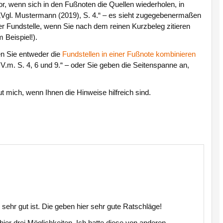
r, wenn sich in den Fußnoten die Quellen wiederholen, in
 „Vgl. Mustermann (2019), S. 4.“ – es sieht zugegebenermaßen
er Fundstelle, wenn Sie nach dem reinen Kurzbeleg zitieren
m Beispiel!).
en Sie entweder die
Fundstellen in einer Fußnote kombinieren
i.V.m. S. 4, 6 und 9.“ – oder Sie geben die Seitenspanne an,
t mich, wenn Ihnen die Hinweise hilfreich sind.
e sehr gut ist. Die geben hier sehr gute Ratschläge!
hier drei Möglichkeiten. Ich hatte diese von anderen