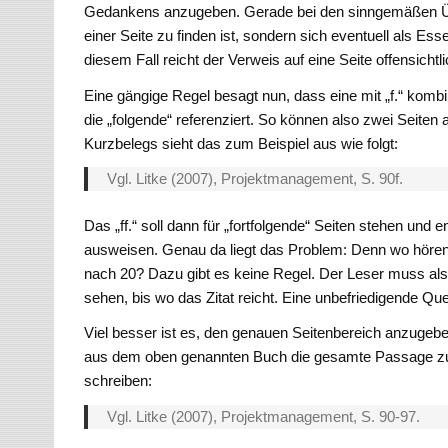
Gedankens anzugeben. Gerade bei den sinngemäßen Üb
einer Seite zu finden ist, sondern sich eventuell als Es
diesem Fall reicht der Verweis auf eine Seite offensichtli
Eine gängige Regel besagt nun, dass eine mit „f.“ kom
die „folgende“ referenziert. So können also zwei Seite
Kurzbelegs sieht das zum Beispiel aus wie folgt:
Vgl. Litke (2007), Projektmanagement, S. 90f.
Das „ff.“ soll dann für „fortfolgende“ Seiten stehen und
ausweisen. Genau da liegt das Problem: Denn wo hören „
nach 20? Dazu gibt es keine Regel. Der Leser muss als
sehen, bis wo das Zitat reicht. Eine unbefriedigende Qu
Viel besser ist es, den genauen Seitenbereich anzuge
aus dem oben genannten Buch die gesamte Passage zum
schreiben:
Vgl. Litke (2007), Projektmanagement, S. 90-97.