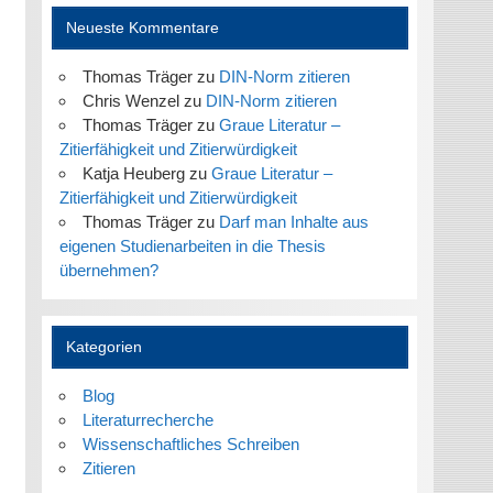
Neueste Kommentare
Thomas Träger
zu
DIN-Norm zitieren
Chris Wenzel
zu
DIN-Norm zitieren
Thomas Träger
zu
Graue Literatur –
Zitierfähigkeit und Zitierwürdigkeit
Katja Heuberg
zu
Graue Literatur –
Zitierfähigkeit und Zitierwürdigkeit
Thomas Träger
zu
Darf man Inhalte aus
eigenen Studienarbeiten in die Thesis
übernehmen?
Kategorien
Blog
Literaturrecherche
Wissenschaftliches Schreiben
Zitieren